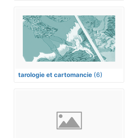
tarologie et cartomancie
(6)